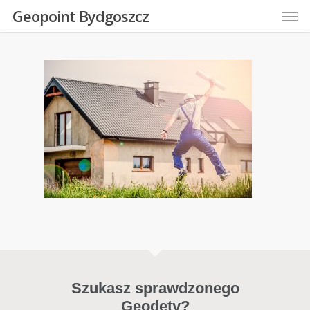
Men
Skip
Geopoint Bydgoszcz
to
main
content
Szukasz sprawdzonego
Geodety?