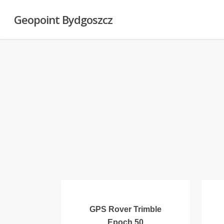
Skip
Geopoint Bydgoszcz
to
main
content
GPS Rover Trimble
Epoch 50