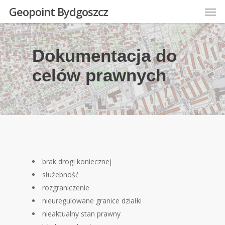
Men
Skip
Geopoint Bydgoszcz
to
main
content
Dokumentacja do
celów prawnych
brak drogi koniecznej
służebność
rozgraniczenie
nieuregulowane granice działki
nieaktualny stan prawny