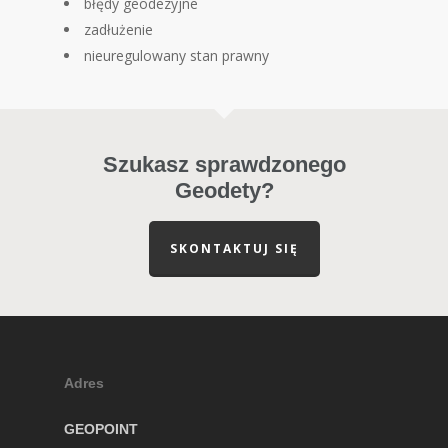
błędy geodezyjne
zadłużenie
nieuregulowany stan prawny
Szukasz sprawdzonego
Geodety?
SKONTAKTUJ SIĘ
Adres
GEOPOINT